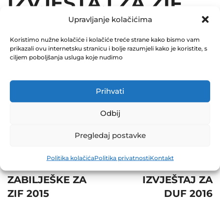
IZVJEŠTAJ ZA ZIF
Upravljanje kolačićima
2015
Koristimo nužne kolačiće i kolačiće treće strane kako bismo vam
December 31, 2015
prikazali ovu internetsku stranicu i bolje razumjeli kako je koristite, s
0 Comments
ciljem poboljšanja usluga koje nudimo
Share
Prihvati
Odbij
Pregledaj postavke
Post
Prev
Next
Politika kolačića
Politika privatnosti
Kontakt
navigation
SKRAĆENE
REVIZORSKI
ZABILJEŠKE ZA
IZVJEŠTAJ ZA
ZIF 2015
DUF 2016