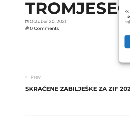
TROMJESEČN
Kor
int
October 20, 2021
ko
0 Comments
Post
Prev
SKRAĆENE ZABILJEŠKE ZA ZIF 202
navigation