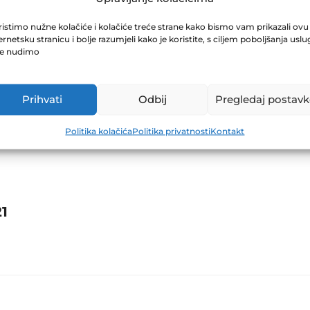
I IZVJEŠTAJ ZA
istimo nužne kolačiće i kolačiće treće strane kako bismo vam prikazali ovu
ernetsku stranicu i bolje razumjeli kako je koristite, s ciljem poboljšanja uslu
je nudimo
Prihvati
Odbij
Pregledaj postavk
Politika kolačića
Politika privatnosti
Kontakt
1