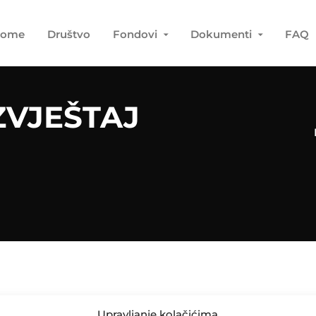
ome
Društvo
Fondovi
Dokumenti
FAQ
ZVJEŠTAJ
Upravljanje kolačićima