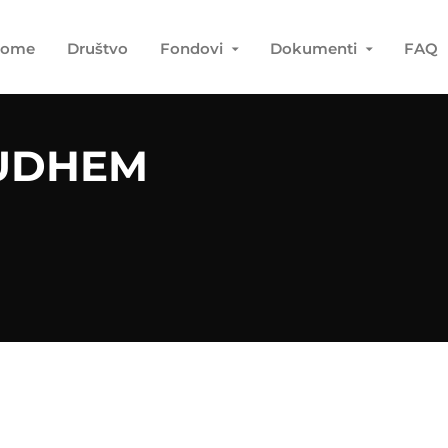
ome
Društvo
Fondovi
Dokumenti
FAQ
RUDHEM