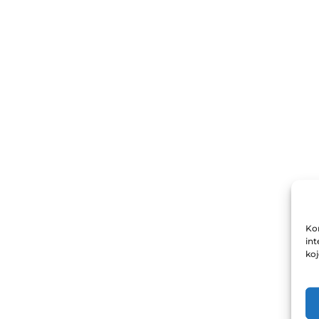
Kor
int
ko