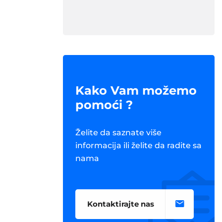
Kako Vam možemo
pomoći ?
Želite da saznate više
informacija ili želite da radite sa
nama
Kontaktirajte nas