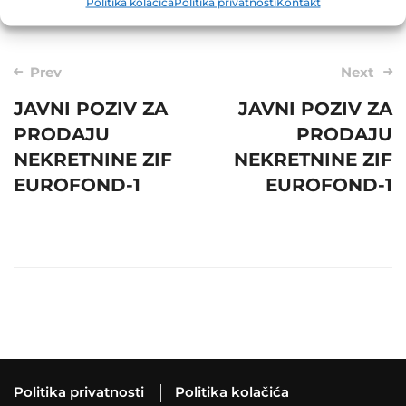
Politika kolačića
Politika privatnosti
Kontakt
Post
Prev
Next
navigation
JAVNI POZIV ZA
JAVNI POZIV ZA
PRODAJU
PRODAJU
NEKRETNINE ZIF
NEKRETNINE ZIF
EUROFOND-1
EUROFOND-1
Politika privatnosti
Politika kolačića