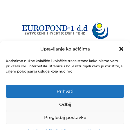
Upravljanje kolačićima
Javni poziv za prodaju nekretnine – Eurofond
Koristimo nužne kolačiće i kolačiće treće strane kako bismo vam
prikazali ovu internetsku stranicu i bolje razumjeli kako je koristite, s
14.10.2025
ciljem poboljšanja usluga koje nudimo
Prihvati
Odbij
Share
Pregledaj postavke