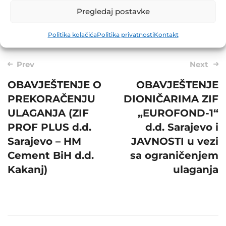
Pregledaj postavke
Politika kolačića
Politika privatnosti
Kontakt
Post
Prev
Next
navigation
OBAVJEŠTENJE O
OBAVJEŠTENJE
PREKORAČENJU
DIONIČARIMA ZIF
ULAGANJA (ZIF
„EUROFOND-1“
PROF PLUS d.d.
d.d. Sarajevo i
Sarajevo – HM
JAVNOSTI u vezi
Cement BiH d.d.
sa ograničenjem
Kakanj)
ulaganja