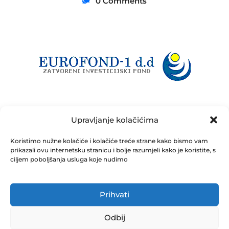
0 Comments
Javni poziv za prodaju nekretnine u vlasništvu
Upravljanje kolačićima
Zatvorenog investicijskog fonda sa javnom ponudom
Koristimo nužne kolačiće i kolačiće treće strane kako bismo vam
_EUROFOND-1_ d.d. Sarajevo 28.07.2026
prikazali ovu internetsku stranicu i bolje razumjeli kako je koristite, s
ciljem poboljšanja usluga koje nudimo
Prihvati
Odbij
Share