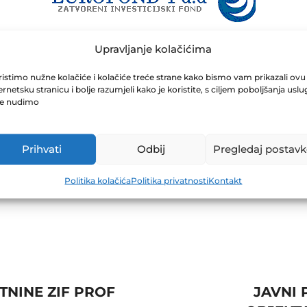
Upravljanje kolačićima
.02.2025
istimo nužne kolačiće i kolačiće treće strane kako bismo vam prikazali ovu
ernetsku stranicu i bolje razumjeli kako je koristite, s ciljem poboljšanja uslu
je nudimo
Prihvati
Odbij
Pregledaj postavk
Politika kolačića
Politika privatnosti
Kontakt
TNINE ZIF PROF
JAVNI 