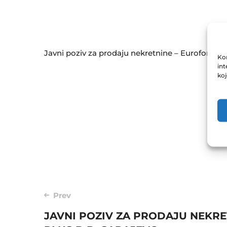
Javni poziv za prodaju nekretnine – Eurofond 14
Kor
int
ko
Post
Prev
JAVNI POZIV ZA PRODAJU NEKRE
navigation