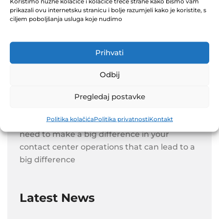
Koristimo nužne kolačiće i kolačiće treće strane kako bismo vam
prikazali ovu internetsku stranicu i bolje razumjeli kako je koristite, s
ciljem poboljšanja usluga koje nudimo
Prihvati
Odbij
Pregledaj postavke
Politika kolačića
Politika privatnosti
Kontakt
Get the skills, guidance, and resources you
need to make a big difference in your
contact center operations that can lead to a
big difference
Latest News