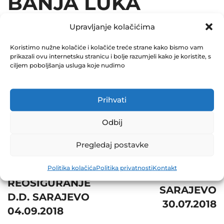
BANJA LUKA
06.08.2018
Upravljanje kolačićima
December 31, 2018
Koristimo nužne kolačiće i kolačiće treće strane kako bismo vam
prikazali ovu internetsku stranicu i bolje razumjeli kako je koristite, s
0 Comments
ciljem poboljšanja usluga koje nudimo
Share
Prihvati
Odbij
Pregledaj postavke
Post
Prev
Next
navigation
BOSNA
Politika kolačića
Politika privatnosti
Kontakt
BH TELECOM D.D.
REOSIGURANJE
SARAJEVO
D.D. SARAJEVO
30.07.2018
04.09.2018