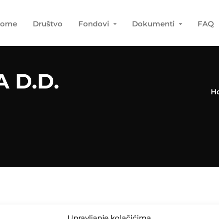
ome
Društvo
Fondovi
Dokumenti
FAQ
 D.D.
H
Upravljanje kolačićima