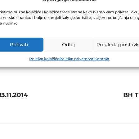
NA D.D. TUZLA
istimo nužne kolačiće i kolačiće treće strane kako bismo vam prikazali ovu
ernetsku stranicu i bolje razumjeli kako je koristite, s ciljem poboljšanja uslu
je nudimo
Prihvati
Odbij
Pregledaj postavk
Politika kolačića
Politika privatnosti
Kontakt
.11.2014
BH T