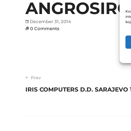
ANGROSIROVI
Kor
int
December 31, 2014
ko
0 Comments
Post
Prev
IRIS COMPUTERS D.D. SARAJEVO 13
navigation