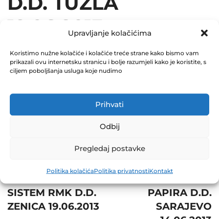
D.D. TUZLA
19.06.2013
Upravljanje kolačićima
December 31, 2013
Koristimo nužne kolačiće i kolačiće treće strane kako bismo vam
0 Comments
prikazali ovu internetsku stranicu i bolje razumjeli kako je koristite, s
ciljem poboljšanja usluga koje nudimo
Share
Prihvati
Odbij
Post
Next
Pregledaj postavke
navigation
Prev
REGISTAR
Politika kolačića
Politika privatnosti
Kontakt
POSLOVNI
VRIJEDNOSNIH
SISTEM RMK D.D.
PAPIRA D.D.
ZENICA 19.06.2013
SARAJEVO