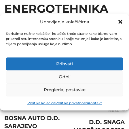
ENERGOTEHNIKA
D.D. SARAJEVO
Upravljanje kolačićima
07.06.2010
Koristimo nužne kolačiće i kolačiće treće strane kako bismo vam
prikazali ovu internetsku stranicu i bolje razumjeli kako je koristite, s
ciljem poboljšanja usluga koje nudimo
December 31, 2010
0 Comments
Prihvati
Share
Odbij
Pregledaj postavke
Politika kolačića
Politika privatnosti
Kontakt
Post
Prev
Next
navigation
BOSNA AUTO D.D.
D.D. SNAGA
SARAJEVO