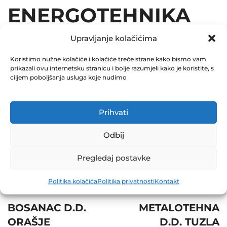
ENERGOTEHNIKA
D.D. VOGOŠĆA
Upravljanje kolačićima
08.08.2016
Koristimo nužne kolačiće i kolačiće treće strane kako bismo vam
prikazali ovu internetsku stranicu i bolje razumjeli kako je koristite, s
ciljem poboljšanja usluga koje nudimo
December 31, 2016
0 Comments
Prihvati
Share
Odbij
Pregledaj postavke
Politika kolačića
Politika privatnosti
Kontakt
Post
Prev
Next
navigation
BOSANAC D.D.
METALOTEHNA
ORAŠJE
D.D. TUZLA