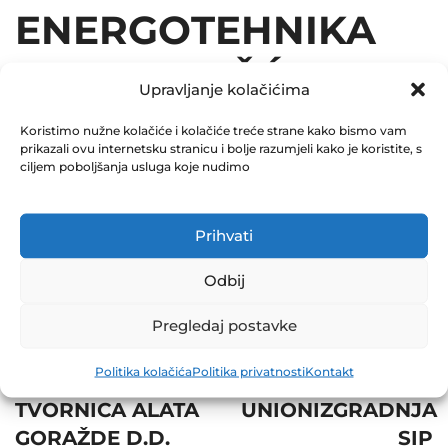
ENERGOTEHNIKA
D.D. VOGOŠĆA
Upravljanje kolačićima
30.06.2015
Koristimo nužne kolačiće i kolačiće treće strane kako bismo vam
prikazali ovu internetsku stranicu i bolje razumjeli kako je koristite, s
December 31, 2015
ciljem poboljšanja usluga koje nudimo
0 Comments
Prihvati
Share
Odbij
Pregledaj postavke
Post
Prev
Next
Politika kolačića
Politika privatnosti
Kontakt
navigation
TVORNICA ALATA
UNIONIZGRADNJA
GORAŽDE D.D.
SIP