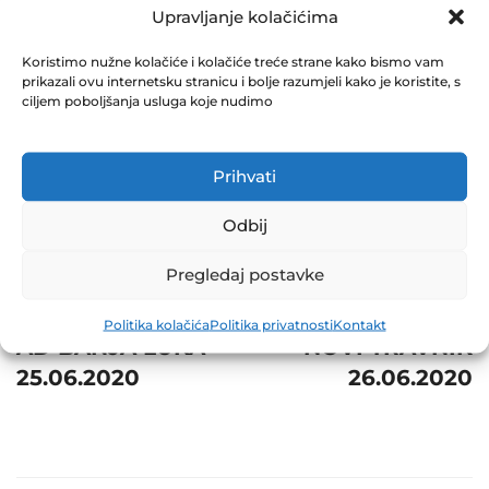
TRAVNIK 26.06.2020
Upravljanje kolačićima
June 26, 2020
Koristimo nužne kolačiće i kolačiće treće strane kako bismo vam
0 Comments
prikazali ovu internetsku stranicu i bolje razumjeli kako je koristite, s
ciljem poboljšanja usluga koje nudimo
Share
Prihvati
Odbij
Post
Prev
Next
Pregledaj postavke
navigation
TELEKOM SRPSKE
BNT TMiH D.D.
Politika kolačića
Politika privatnosti
Kontakt
AD BANJA LUKA
NOVI TRAVNIK
25.06.2020
26.06.2020