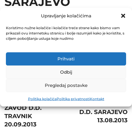
SARAJEVO
17.09.2013
Upravljanje kolačićima
December 31, 2013
Koristimo nužne kolačiće i kolačiće treće strane kako bismo vam
prikazali ovu internetsku stranicu i bolje razumjeli kako je koristite, s
0 Comments
ciljem poboljšanja usluga koje nudimo
Share
Prihvati
Odbij
Pregledaj postavke
Post
Prev
Next
navigation
REMONTNI
Politika kolačića
Politika privatnosti
Kontakt
IRIS COMPUTERS
ZAVOD D.D.
D.D. SARAJEVO
TRAVNIK
13.08.2013
20.09.2013