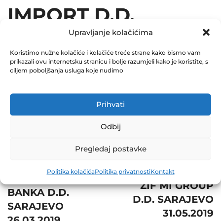
IMPORT D.D.
TRAVNIK 30.05.2019
Upravljanje kolačićima
Koristimo nužne kolačiće i kolačiće treće strane kako bismo vam
May 30, 2019
prikazali ovu internetsku stranicu i bolje razumjeli kako je koristite, s
0 Comments
ciljem poboljšanja usluga koje nudimo
Share
Prihvati
Odbij
Pregledaj postavke
Post
Prev
Next
Politika kolačića
Politika privatnosti
Kontakt
navigation
PRIVREDNA
ZIF MI GROUP
BANKA D.D.
D.D. SARAJEVO
SARAJEVO
31.05.2019
26.03.2019.