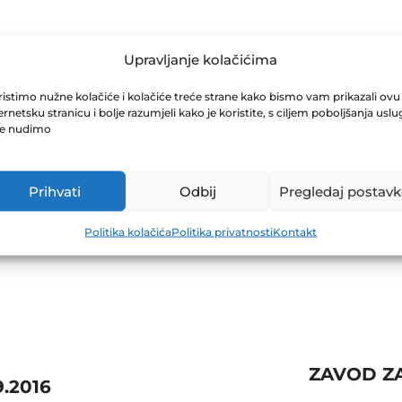
SIGURANJE D.D
Upravljanje kolačićima
istimo nužne kolačiće i kolačiće treće strane kako bismo vam prikazali ovu
ernetsku stranicu i bolje razumjeli kako je koristite, s ciljem poboljšanja uslu
je nudimo
Prihvati
Odbij
Pregledaj postavk
Politika kolačića
Politika privatnosti
Kontakt
ZAVOD Z
.2016