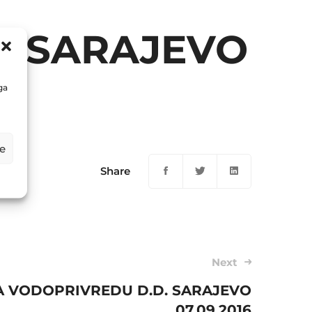
. SARAJEVO
ga
e
Share
Next
A VODOPRIVREDU D.D. SARAJEVO
07.09.2016