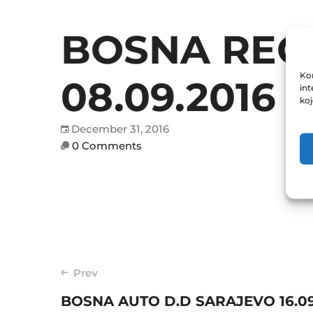
BOSNA REO
Kor
08.09.2016
int
ko
December 31, 2016
0 Comments
Post
Prev
navigation
BOSNA AUTO D.D SARAJEVO 16.09