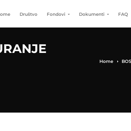
ome
Društvo
Fondovi
Dokumenti
FAQ
URANJE
Home
BOS