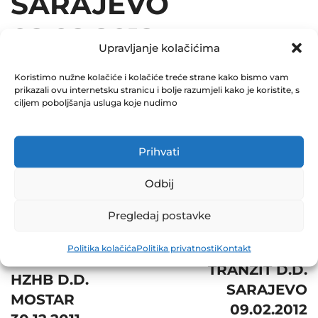
SARAJEVO
02.02.2012
Upravljanje kolačićima
December 31, 2012
Koristimo nužne kolačiće i kolačiće treće strane kako bismo vam
0 Comments
prikazali ovu internetsku stranicu i bolje razumjeli kako je koristite, s
ciljem poboljšanja usluga koje nudimo
Share
Prihvati
Odbij
Post
Prev
Pregledaj postavke
Next
navigation
JP
CENTROTRANS-
Politika kolačića
Politika privatnosti
Kontakt
ELEKTROPRIVREDA
TRANZIT D.D.
HZHB D.D.
SARAJEVO
MOSTAR
09.02.2012