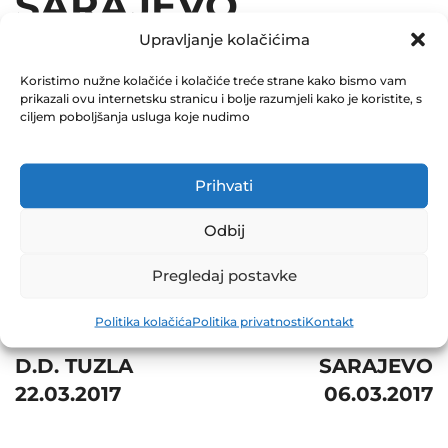
SARAJEVO
Upravljanje kolačićima
15.03.2017
Koristimo nužne kolačiće i kolačiće treće strane kako bismo vam
December 31, 2017
prikazali ovu internetsku stranicu i bolje razumjeli kako je koristite, s
0 Comments
ciljem poboljšanja usluga koje nudimo
Share
Prihvati
Odbij
Pregledaj postavke
Post
Prev
Next
Politika kolačića
Politika privatnosti
Kontakt
navigation
PIVARA TUZLA
BH TELECOM D.D.
D.D. TUZLA
SARAJEVO
22.03.2017
06.03.2017