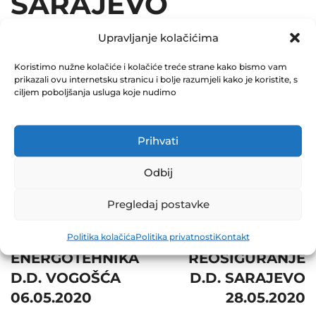
SARAJEVO
22.05.2020
Upravljanje kolačićima
May 22, 2020
Koristimo nužne kolačiće i kolačiće treće strane kako bismo vam
prikazali ovu internetsku stranicu i bolje razumjeli kako je koristite, s
0 Comments
ciljem poboljšanja usluga koje nudimo
Share
Prihvati
Odbij
Pregledaj postavke
Post
Prev
Next
navigation
BAGS
BOSNA
Politika kolačića
Politika privatnosti
Kontakt
ENERGOTEHNIKA
REOSIGURANJE
D.D. VOGOŠĆA
D.D. SARAJEVO
06.05.2020
28.05.2020