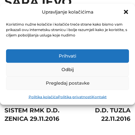
SARAJEVO
Upravljanje kolačićima
24.11.2016
Koristimo nužne kolačiće i kolačiće treće strane kako bismo vam
December 31, 2016
prikazali ovu internetsku stranicu i bolje razumjeli kako je koristite, s
0 Comments
ciljem poboljšanja usluga koje nudimo
Share
Prihvati
Odbij
Pregledaj postavke
Post
Prev
Next
Politika kolačića
Politika privatnosti
Kontakt
navigation
POSLOVNI
METALOTEHNA
SISTEM RMK D.D.
D.D. TUZLA
ZENICA 29.11.2016
22.11.2016