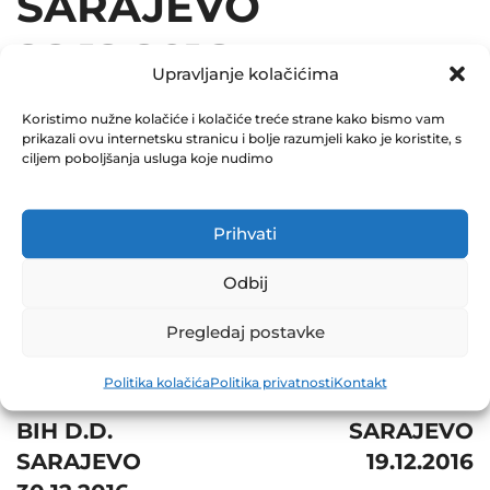
SARAJEVO
28.12.2016
Upravljanje kolačićima
December 31, 2016
Koristimo nužne kolačiće i kolačiće treće strane kako bismo vam
0 Comments
prikazali ovu internetsku stranicu i bolje razumjeli kako je koristite, s
ciljem poboljšanja usluga koje nudimo
Share
Prihvati
Odbij
Post
Prev
Pregledaj postavke
navigation
Next
JP
Politika kolačića
Politika privatnosti
Kontakt
ELEKTROPRIVREDA
BH TELECOM D.D.
BIH D.D.
SARAJEVO
SARAJEVO
19.12.2016