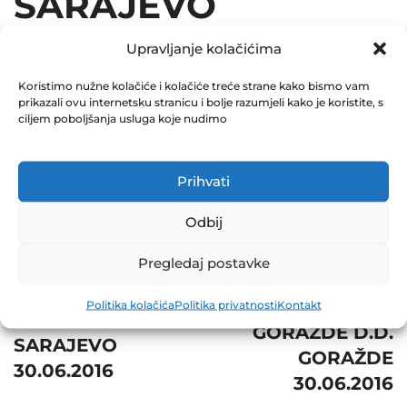
SARAJEVO
30.06.2016
Upravljanje kolačićima
December 31, 2016
Koristimo nužne kolačiće i kolačiće treće strane kako bismo vam
prikazali ovu internetsku stranicu i bolje razumjeli kako je koristite, s
0 Comments
ciljem poboljšanja usluga koje nudimo
Share
Prihvati
Odbij
Pregledaj postavke
Post
Next
Prev
navigation
TVORNICA ALATA
Politika kolačića
Politika privatnosti
Kontakt
BH TELECOM D.D.
GORAŽDE D.D.
SARAJEVO
GORAŽDE
30.06.2016
30.06.2016