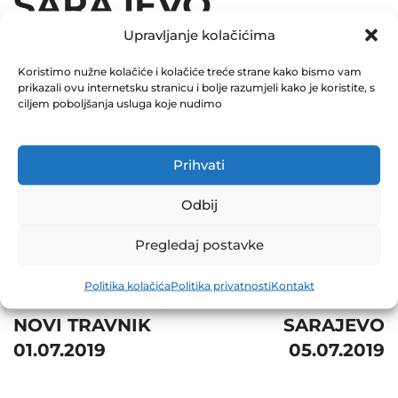
SARAJEVO
Upravljanje kolačićima
05.07.2019
Koristimo nužne kolačiće i kolačiće treće strane kako bismo vam
July 5, 2019
prikazali ovu internetsku stranicu i bolje razumjeli kako je koristite, s
0 Comments
ciljem poboljšanja usluga koje nudimo
Share
Prihvati
Odbij
Pregledaj postavke
Post
Prev
Next
Politika kolačića
Politika privatnosti
Kontakt
navigation
BNT TMiH D.D.
BOSNA AUTO D.D.
NOVI TRAVNIK
SARAJEVO
01.07.2019
05.07.2019