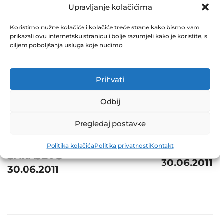
December 31, 2011
Upravljanje kolačićima
0 Comments
Koristimo nužne kolačiće i kolačiće treće strane kako bismo vam
prikazali ovu internetsku stranicu i bolje razumjeli kako je koristite, s
Share
ciljem poboljšanja usluga koje nudimo
Prihvati
Odbij
Post
Prev
Next
navigation
Pregledaj postavke
FABRIKA
GRADINA D.D.
DUHANA D.D.
Politika kolačića
Politika privatnosti
Kontakt
PROZOR
SARAJEVO
30.06.2011
30.06.2011