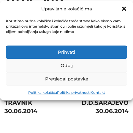
30.06.2014
Upravljanje kolačićima
December 31, 2014
0 Comments
Koristimo nužne kolačiće i kolačiće treće strane kako bismo vam
prikazali ovu internetsku stranicu i bolje razumjeli kako je koristite, s
ciljem poboljšanja usluga koje nudimo
Share
Prihvati
Odbij
Post
Prev
Next
Pregledaj postavke
navigation
BNT HIDRAULIKA
UNIONIZGRADNJA
Politika kolačića
Politika privatnosti
Kontakt
D.D NOVI
SIP
TRAVNIK
D.D.SARAJEVO
30.06.2014
30.06.2014