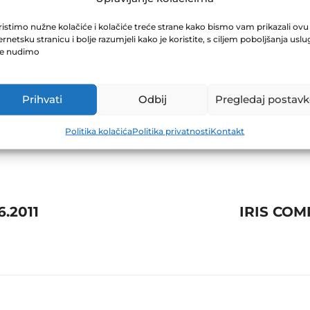
 MOSTAR 04.06.
istimo nužne kolačiće i kolačiće treće strane kako bismo vam prikazali ovu
ernetsku stranicu i bolje razumjeli kako je koristite, s ciljem poboljšanja uslu
je nudimo
Prihvati
Odbij
Pregledaj postavk
Politika kolačića
Politika privatnosti
Kontakt
.2011
IRIS COM