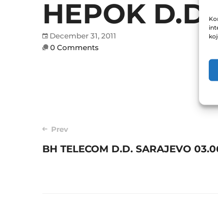
HEPOK D.D.
Kor
int
December 31, 2011
ko
0 Comments
Post
Prev
BH TELECOM D.D. SARAJEVO 03.06
navigation