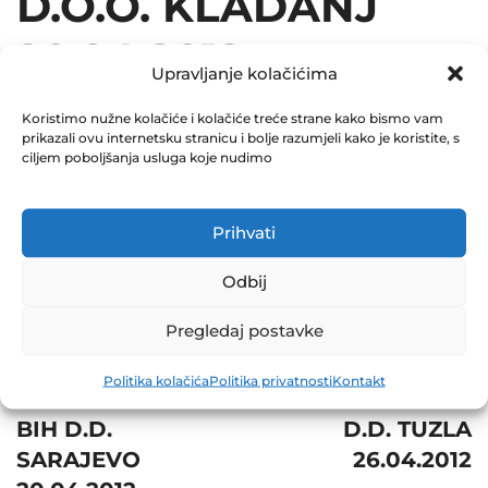
D.O.O. KLADANJ
20.04.2012
Upravljanje kolačićima
December 31, 2012
Koristimo nužne kolačiće i kolačiće treće strane kako bismo vam
0 Comments
prikazali ovu internetsku stranicu i bolje razumjeli kako je koristite, s
ciljem poboljšanja usluga koje nudimo
Share
Prihvati
Odbij
Post
Prev
Pregledaj postavke
navigation
Next
JP
Politika kolačića
Politika privatnosti
Kontakt
ELEKTROPRIVREDA
TUZLA REMONT
BIH D.D.
D.D. TUZLA
SARAJEVO
26.04.2012