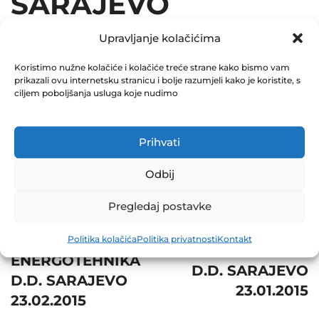
SARAJEVO
13.02.2015
Upravljanje kolačićima
December 31, 2015
Koristimo nužne kolačiće i kolačiće treće strane kako bismo vam
prikazali ovu internetsku stranicu i bolje razumjeli kako je koristite, s
0 Comments
ciljem poboljšanja usluga koje nudimo
Share
Prihvati
Odbij
Pregledaj postavke
Post
Prev
Next
navigation
BAGS
Politika kolačića
Politika privatnosti
Kontakt
IRIS COMPUTERS
ENERGOTEHNIKA
D.D. SARAJEVO
D.D. SARAJEVO
23.01.2015
23.02.2015