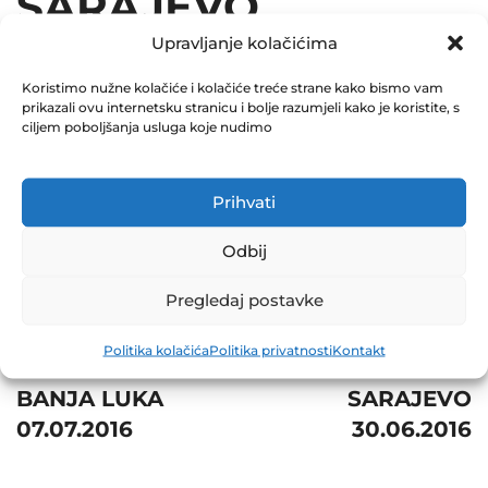
SARAJEVO
Upravljanje kolačićima
01.07.2016
Koristimo nužne kolačiće i kolačiće treće strane kako bismo vam
December 31, 2016
prikazali ovu internetsku stranicu i bolje razumjeli kako je koristite, s
0 Comments
ciljem poboljšanja usluga koje nudimo
Share
Prihvati
Odbij
Pregledaj postavke
Post
Prev
Next
Politika kolačića
Politika privatnosti
Kontakt
navigation
ZIF VIB A.D.
BH TELECOM D.D.
BANJA LUKA
SARAJEVO
07.07.2016
30.06.2016