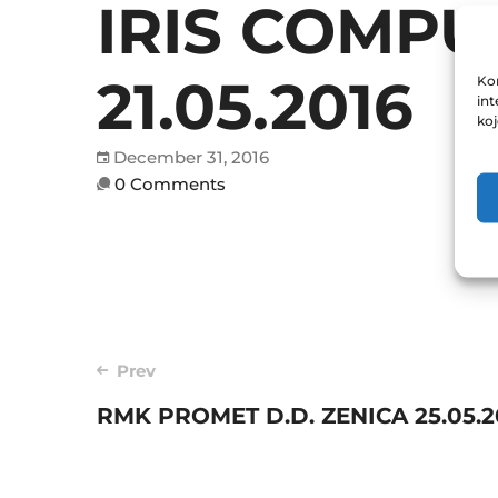
IRIS COMPU
21.05.2016
Kor
int
ko
December 31, 2016
0 Comments
Post
Prev
RMK PROMET D.D. ZENICA 25.05.2
navigation