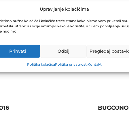
TERS D.D.SAR
Upravljanje kolačićima
istimo nužne kolačiće i kolačiće treće strane kako bismo vam prikazali ovu
ernetsku stranicu i bolje razumjeli kako je koristite, s ciljem poboljšanja uslu
je nudimo
Prihvati
Odbij
Pregledaj postavk
Politika kolačića
Politika privatnosti
Kontakt
016
BUGOJNOP