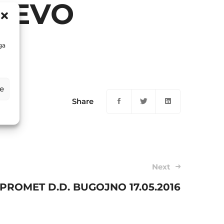
AJEVO
ga
e
Share
Next
ROMET D.D. BUGOJNO 17.05.2016