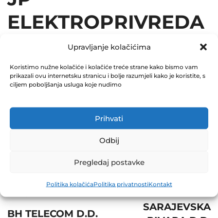
ELEKTROPRIVREDA
BIH D.D. SARAJEVO
Upravljanje kolačićima
16.07.2018
Koristimo nužne kolačiće i kolačiće treće strane kako bismo vam
prikazali ovu internetsku stranicu i bolje razumjeli kako je koristite, s
ciljem poboljšanja usluga koje nudimo
December 31, 2018
0 Comments
Prihvati
Share
Odbij
Pregledaj postavke
Politika kolačića
Politika privatnosti
Kontakt
Post
Next
Prev
navigation
SARAJEVSKA
BH TELECOM D.D.