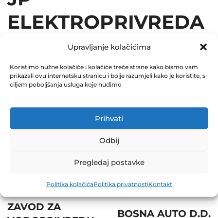
ELEKTROPRIVREDA
BIH D.D. SARAJEVO
Upravljanje kolačićima
29.06.2016
Koristimo nužne kolačiće i kolačiće treće strane kako bismo vam
prikazali ovu internetsku stranicu i bolje razumjeli kako je koristite, s
ciljem poboljšanja usluga koje nudimo
December 31, 2016
0 Comments
Prihvati
Share
Odbij
Pregledaj postavke
Politika kolačića
Politika privatnosti
Kontakt
Post
Prev
Next
navigation
ZAVOD ZA
BOSNA AUTO D.D.