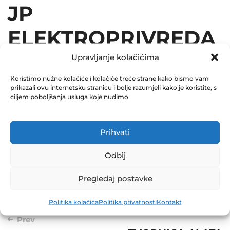
JP
ELEKTROPRIVREDA
HZHB D.D. MOSTAR
Upravljanje kolačićima
Koristimo nužne kolačiće i kolačiće treće strane kako bismo vam
28.06.2012
prikazali ovu internetsku stranicu i bolje razumjeli kako je koristite, s
ciljem poboljšanja usluga koje nudimo
December 31, 2012
0 Comments
Prihvati
Share
Odbij
Pregledaj postavke
Politika kolačića
Politika privatnosti
Kontakt
Post
Next
Prev
navigation