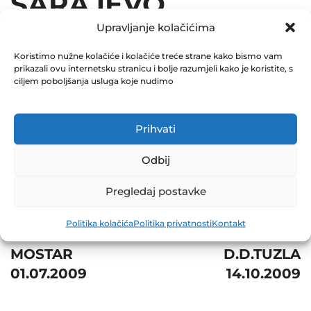
SARAJEVO
Upravljanje kolačićima
01.10.2009
Koristimo nužne kolačiće i kolačiće treće strane kako bismo vam
December 31, 2009
prikazali ovu internetsku stranicu i bolje razumjeli kako je koristite, s
0 Comments
ciljem poboljšanja usluga koje nudimo
Share
Prihvati
Odbij
Pregledaj postavke
Post
Prev
Next
Politika kolačića
Politika privatnosti
Kontakt
navigation
ŽITOPROMET D.D.
INTERŠPED
MOSTAR
D.D.TUZLA
01.07.2009
14.10.2009