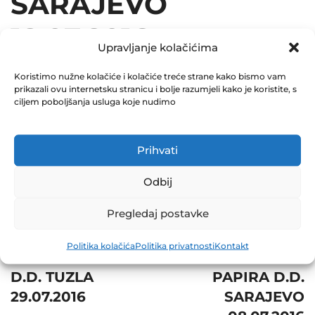
SARAJEVO
18.07.2016
Upravljanje kolačićima
December 31, 2016
Koristimo nužne kolačiće i kolačiće treće strane kako bismo vam
0 Comments
prikazali ovu internetsku stranicu i bolje razumjeli kako je koristite, s
ciljem poboljšanja usluga koje nudimo
Share
Prihvati
Odbij
Post
Next
Pregledaj postavke
navigation
Prev
REGISTAR
Politika kolačića
Politika privatnosti
Kontakt
METALOTEHNA
VRIJEDNOSNIH
D.D. TUZLA
PAPIRA D.D.
29.07.2016
SARAJEVO