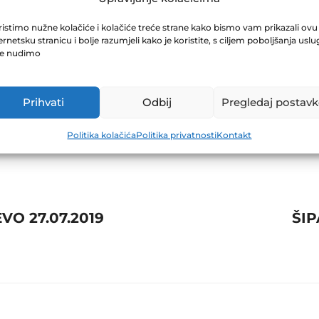
A D.D. TUZLA 3
istimo nužne kolačiće i kolačiće treće strane kako bismo vam prikazali ovu
ernetsku stranicu i bolje razumjeli kako je koristite, s ciljem poboljšanja uslu
je nudimo
Prihvati
Odbij
Pregledaj postavk
Politika kolačića
Politika privatnosti
Kontakt
VO 27.07.2019
ŠIP