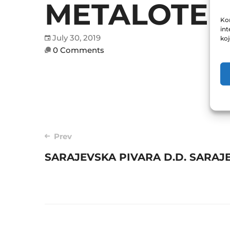
METALOTEHN
Kor
int
July 30, 2019
ko
0 Comments
Post
Prev
SARAJEVSKA PIVARA D.D. SARAJE
navigation