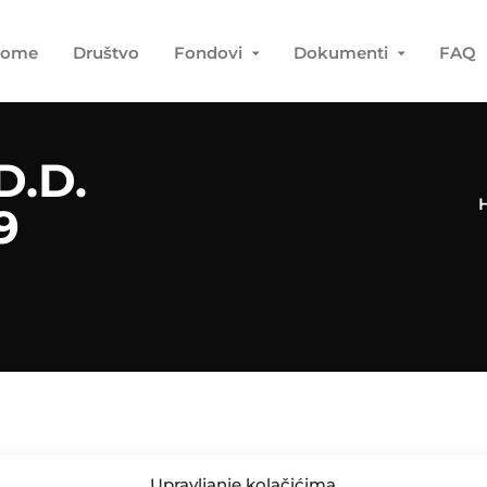
ome
Društvo
Fondovi
Dokumenti
FAQ
.D.
9
Upravljanje kolačićima