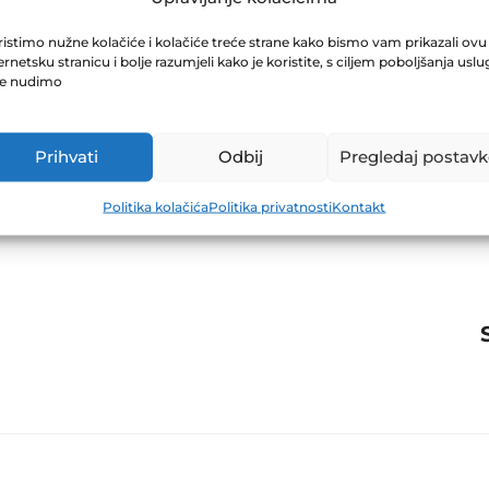
D.D. GRADAČAC
istimo nužne kolačiće i kolačiće treće strane kako bismo vam prikazali ovu
ernetsku stranicu i bolje razumjeli kako je koristite, s ciljem poboljšanja uslu
je nudimo
Prihvati
Odbij
Pregledaj postavk
Politika kolačića
Politika privatnosti
Kontakt