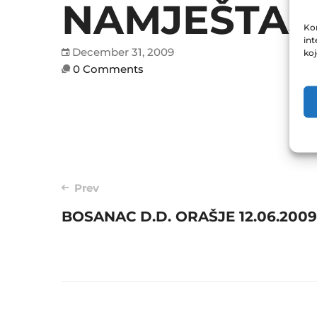
NAMJEŠTAJ 
Kor
int
December 31, 2009
ko
0 Comments
Post
Prev
BOSANAC D.D. ORAŠJE 12.06.2009
navigation