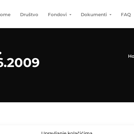
ome
Društvo
Fondovi
Dokumenti
FAQ
.
H
6.2009
Upravljanje kolačićima