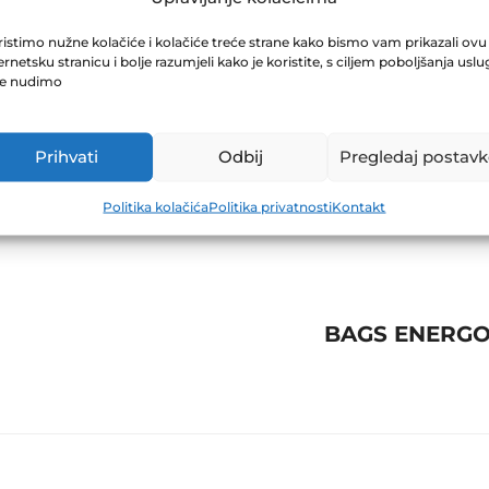
D.D. GRADAČAC 
istimo nužne kolačiće i kolačiće treće strane kako bismo vam prikazali ovu
ernetsku stranicu i bolje razumjeli kako je koristite, s ciljem poboljšanja uslu
je nudimo
Prihvati
Odbij
Pregledaj postavk
Politika kolačića
Politika privatnosti
Kontakt
BAGS ENERGOT