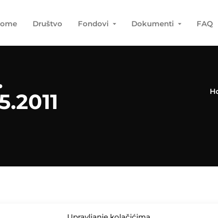
ome
Društvo
Fondovi
Dokumenti
FAQ
.
H
.2011
Upravljanje kolačićima