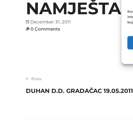
NAMJEŠTAJ 
Kor
int
December 31, 2011
ko
0 Comments
Post
Prev
DUHAN D.D. GRADAČAC 19.05.2011
navigation