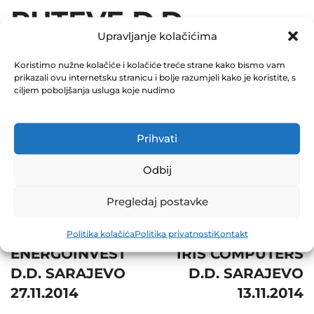
PUTEVE D.D.
Upravljanje kolačićima
MOSTAR 19.11.2014
Koristimo nužne kolačiće i kolačiće treće strane kako bismo vam
prikazali ovu internetsku stranicu i bolje razumjeli kako je koristite, s
December 31, 2014
ciljem poboljšanja usluga koje nudimo
0 Comments
Share
Prihvati
Odbij
Pregledaj postavke
Post
Prev
Next
Politika kolačića
Politika privatnosti
Kontakt
navigation
ENERGOINVEST
IRIS COMPUTERS
D.D. SARAJEVO
D.D. SARAJEVO
27.11.2014
13.11.2014