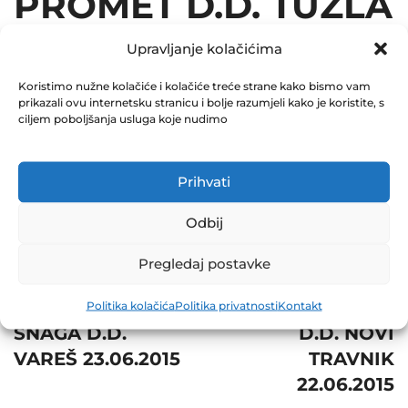
PROMET D.D. TUZLA
22.06.2015
Upravljanje kolačićima
December 31, 2015
Koristimo nužne kolačiće i kolačiće treće strane kako bismo vam
prikazali ovu internetsku stranicu i bolje razumjeli kako je koristite, s
0 Comments
ciljem poboljšanja usluga koje nudimo
Share
Prihvati
Odbij
Pregledaj postavke
Post
Next
navigation
Prev
BNT HIDRAULIKA
Politika kolačića
Politika privatnosti
Kontakt
SNAGA D.D.
D.D. NOVI
VAREŠ 23.06.2015
TRAVNIK
22.06.2015