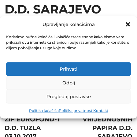
D.D. SARAJEVO
29.09.2017
Upravljanje kolačićima
December 31, 2017
Koristimo nužne kolačiće i kolačiće treće strane kako bismo vam
0 Comments
prikazali ovu internetsku stranicu i bolje razumjeli kako je koristite, s
ciljem poboljšanja usluga koje nudimo
Share
Prihvati
Odbij
Pregledaj postavke
Post
Next
navigation
Prev
REGISTAR
Politika kolačića
Politika privatnosti
Kontakt
ZIF EUROFOND-1
VRIJEDNOSNIH
D.D. TUZLA
PAPIRA D.D.
03.10.2017
SARAJEVO