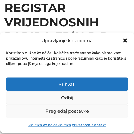
REGISTAR
VRIJEDNOSNIH
PAPIRA FBiH D.D.
Upravljanje kolačićima
SARAJEVO
Koristimo nužne kolačiće i kolačiće treće strane kako bismo vam
prikazali ovu internetsku stranicu i bolje razumjeli kako je koristite, s
11.04.2024
ciljem poboljšanja usluga koje nudimo
April 11, 2024
0 Comments
Prihvati
Odbij
Share
Pregledaj postavke
Politika kolačića
Politika privatnosti
Kontakt