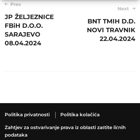
Post
Prev
Next
navigation
JP ŽELJEZNICE
BNT TMIH D.D.
FBiH D.O.O.
NOVI TRAVNIK
SARAJEVO
22.04.2024
08.04.2024
Politika privatnosti
Politika kolačića
Zahtjev za ostvarivanje prava iz oblasti zaštite ličnih
podataka