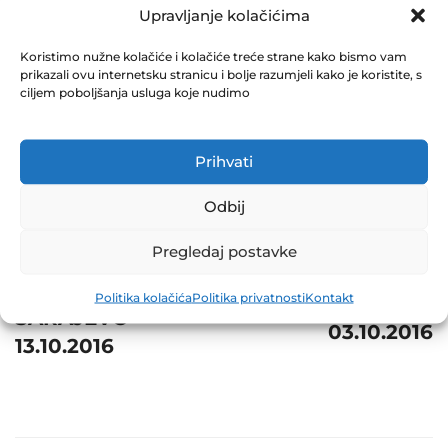
BANOVIĆI 10.10.2016
Upravljanje kolačićima
December 31, 2016
Koristimo nužne kolačiće i kolačiće treće strane kako bismo vam
0 Comments
prikazali ovu internetsku stranicu i bolje razumjeli kako je koristite, s
ciljem poboljšanja usluga koje nudimo
Share
Prihvati
Odbij
Post
Prev
Pregledaj postavke
Next
navigation
STEP D.D.
Politika kolačića
Politika privatnosti
Kontakt
T3 D.D.SARAJEVO
SARAJEVO
03.10.2016
13.10.2016