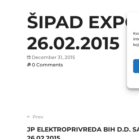
ŠIPAD EXPO
Kor
26.02.2015
int
ko
December 31, 2015
0 Comments
Post
Prev
JP ELEKTROPRIVREDA BIH D.D. 
navigation
26.02.2015