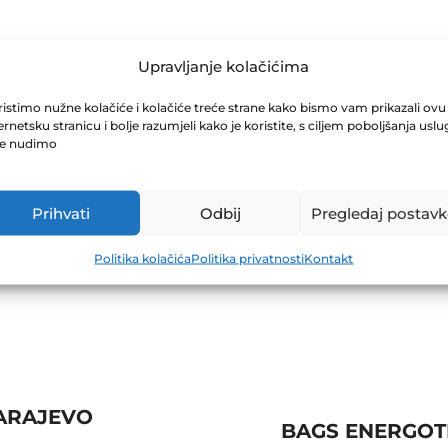
RT IMPORT D.D
Upravljanje kolačićima
istimo nužne kolačiće i kolačiće treće strane kako bismo vam prikazali ovu
ernetsku stranicu i bolje razumjeli kako je koristite, s ciljem poboljšanja uslu
je nudimo
Prihvati
Odbij
Pregledaj postavk
Politika kolačića
Politika privatnosti
Kontakt
SARAJEVO
BAGS ENERGOTE