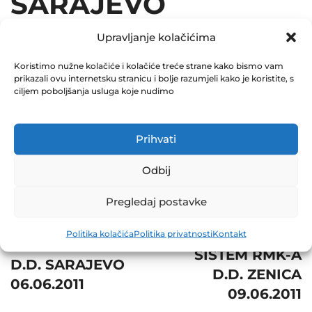
SARAJEVO
06.06.2011
Upravljanje kolačićima
December 31, 2011
Koristimo nužne kolačiće i kolačiće treće strane kako bismo vam
prikazali ovu internetsku stranicu i bolje razumjeli kako je koristite, s
0 Comments
ciljem poboljšanja usluga koje nudimo
Share
Prihvati
Odbij
Pregledaj postavke
Post
Next
Prev
navigation
POSLOVNI
Politika kolačića
Politika privatnosti
Kontakt
IRIS COMPUTERS
SISTEM RMK-A
D.D. SARAJEVO
D.D. ZENICA
06.06.2011
09.06.2011