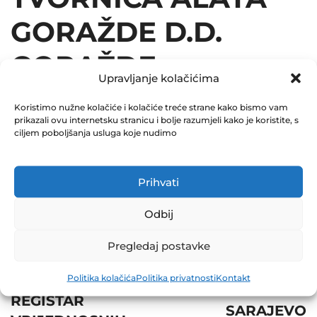
GORAŽDE D.D.
GORAŽDE
Upravljanje kolačićima
30.06.2017
Koristimo nužne kolačiće i kolačiće treće strane kako bismo vam
prikazali ovu internetsku stranicu i bolje razumjeli kako je koristite, s
December 31, 2017
ciljem poboljšanja usluga koje nudimo
0 Comments
Share
Prihvati
Odbij
Pregledaj postavke
Post
Prev
Politika kolačića
Politika privatnosti
Kontakt
Next
navigation
REGISTAR
SARAJEVO