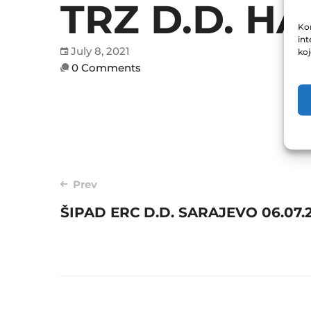
TRZ D.D. HA
Kor
int
July 8, 2021
ko
0 Comments
Post
Prev
ŠIPAD ERC D.D. SARAJEVO 06.07.
navigation