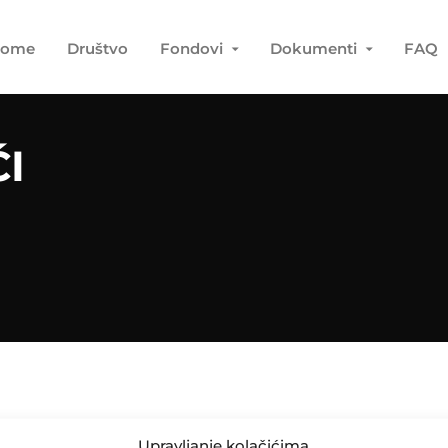
ome
Društvo
Fondovi
Dokumenti
FAQ
ĆI
Upravljanje kolačićima