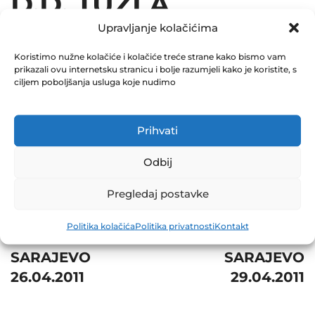
D.D. TUZLA
Upravljanje kolačićima
27.04.2011
Koristimo nužne kolačiće i kolačiće treće strane kako bismo vam
December 31, 2011
prikazali ovu internetsku stranicu i bolje razumjeli kako je koristite, s
0 Comments
ciljem poboljšanja usluga koje nudimo
Share
Prihvati
Odbij
Pregledaj postavke
Post
Prev
Next
Politika kolačića
Politika privatnosti
Kontakt
navigation
GP ŽGP D.D.
BH TELECOM D.D.
SARAJEVO
SARAJEVO
26.04.2011
29.04.2011