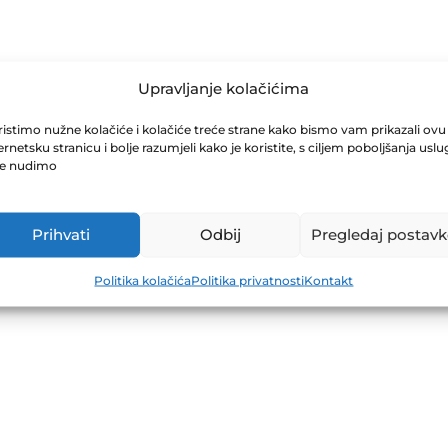
Upravljanje kolačićima
TRANSPORTNIH
istimo nužne kolačiće i kolačiće treće strane kako bismo vam prikazali ovu
ernetsku stranicu i bolje razumjeli kako je koristite, s ciljem poboljšanja uslu
1.06.2013
je nudimo
Prihvati
Odbij
Pregledaj postavk
Politika kolačića
Politika privatnosti
Kontakt