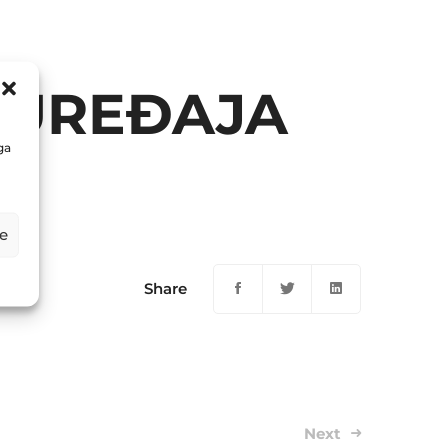
 UREĐAJA
ga
e
Share
Next