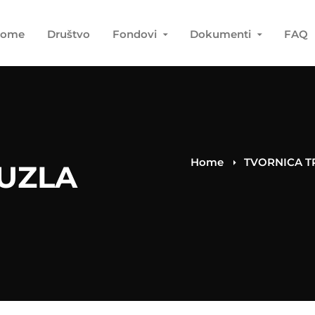
ome
Društvo
Fondovi
Dokumenti
FAQ
Home
TVORNICA TR
TUZLA